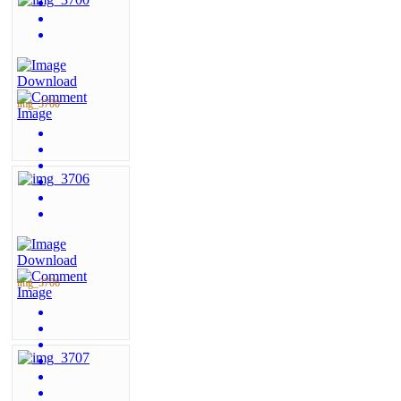
img_3700
img_3706