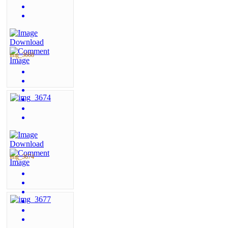
img_3668
img_3674