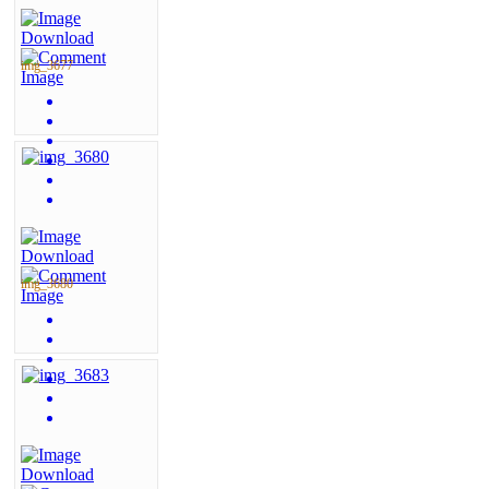
img_3677
img_3680