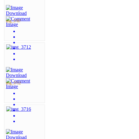
img_3707
img_3712