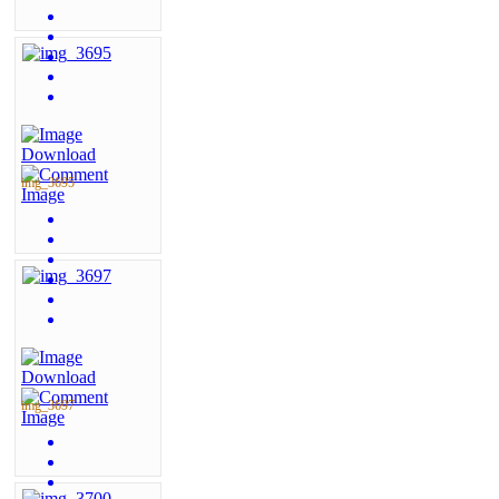
img_3695
img_3697