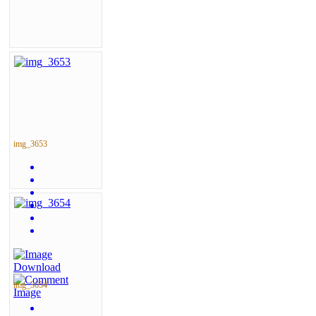
img_3653
img_3654