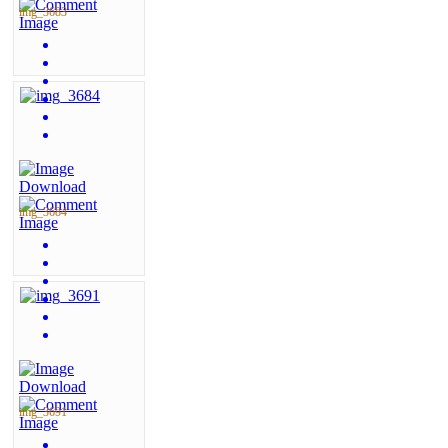
img_3683
img_3684
img_3691