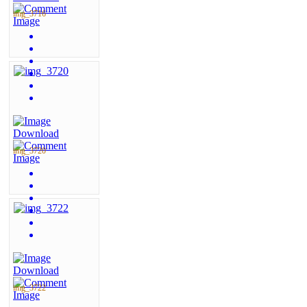
img_3716
img_3720
img_3722