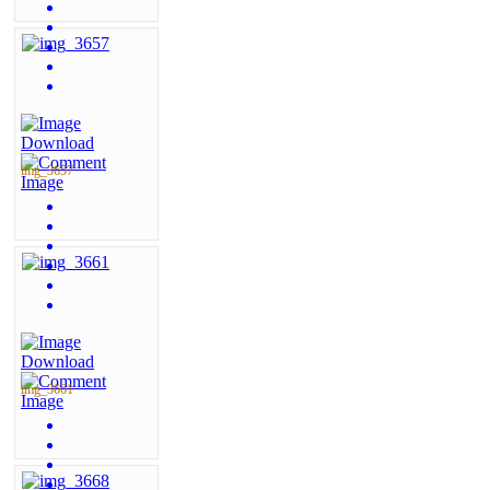
img_3657
img_3661