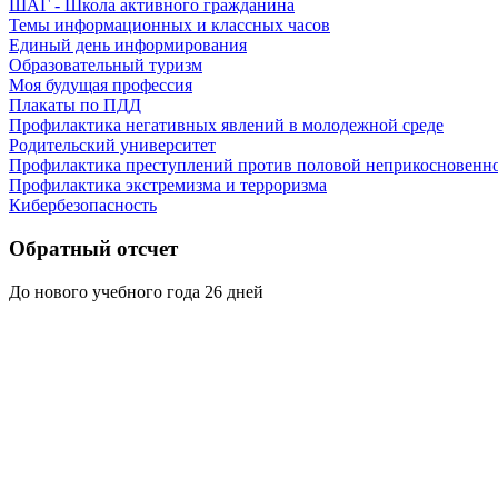
ШАГ - Школа активного гражданина
Темы информационных и классных часов
Единый день информирования
Образовательный туризм
Моя будущая профессия
Плакаты по ПДД
Профилактика негативных явлений в молодежной среде
Родительский университет
Профилактика преступлений против половой неприкосновенн
Профилактика экстремизма и терроризма
Кибербезопасность
Обратный отсчет
До нового учебного года
26
дней