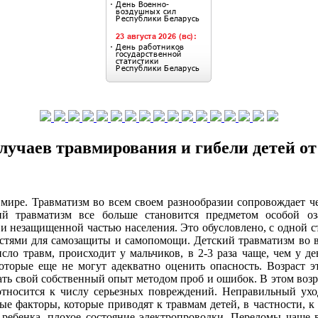
лучаев травмирования и гибели детей о
 мире. Травматизм во всем своем разнообразии сопровождает ч
ий травматизм все больше становится предметом особой о
й и незащищенной частью населения. Это обусловлено, с одной 
стями для самозащиты и самопомощи. Детский травматизм во в
сло травм, происходит у мальчиков, в 2-3 раза чаще, чем у д
оторые еще не могут адекватно оценить опасность. Возраст эт
ть свой собственный опыт методом проб и ошибок. В этом возр
 относится к числу серьезных повреждений. Неправильный ухо
е факторы, которые приводят к травмам детей, в частности, 
 ребенка, плохое состояние электропроводки. Переломы чаще в