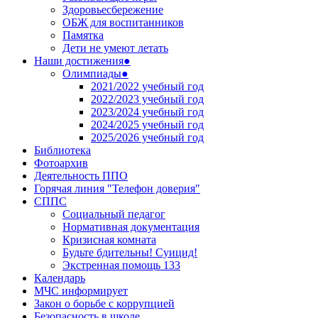
Здоровьесбережение
ОБЖ для воспитанников
Памятка
Дети не умеют летать
Наши достижения●
Олимпиады●
2021/2022 учебный год
2022/2023 учебный год
2023/2024 учебный год
2024/2025 учебный год
2025/2026 учебный год
Библиотека
Фотоархив
Деятельность ППО
Горячая линия "Телефон доверия"
СППС
Социальный педагог
Нормативная документация
Кризисная комната
Будьте бдительны! Суицид!
Экстренная помощь 133
Календарь
МЧС информирует
Закон о борьбе с коррупцией
Безопасность в школе