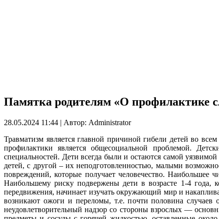
Памятка родителям «О профилактике с
28.05.2024 11:44
|
Автор: Administrator
Травматизм является главной причиной гибели детей во всем
профилактики является общесоциальной проблемой. Детск
специальностей. Дети всегда были и остаются самой уязвимо
детей, с другой – их неподготовленностью, малыми возможно
повреждений, которые получает человечество. Наибольшее чи
Наибольшему риску подвержены дети в возрасте 1-4 года, к
передвижения, начинает изучать окружающий мир и накаплива
возникают ожоги и переломы, т.е. почти половина случаев
неудовлетворительный надзор со стороны взрослых — основны
предметы и сосуды с горячей жидкостью, оставленные около