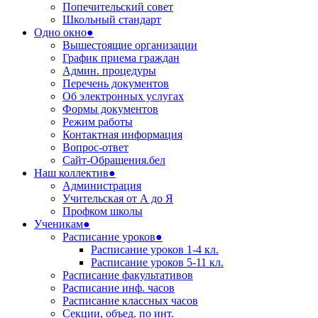
Попечительский совет
Школьный стандарт
Одно окно●
Вышестоящие организации
График приема граждан
Админ. процедуры
Перечень документов
Об электронных услугах
Формы документов
Режим работы
Контактная информация
Вопрос-ответ
Сайт-Обращения.бел
Наш коллектив●
Администрация
Учительская от А до Я
Профком школы
Ученикам●
Расписание уроков●
Расписание уроков 1-4 кл.
Расписание уроков 5-11 кл.
Расписание факультативов
Расписание инф. часов
Расписание классных часов
Секции, объед. по инт.