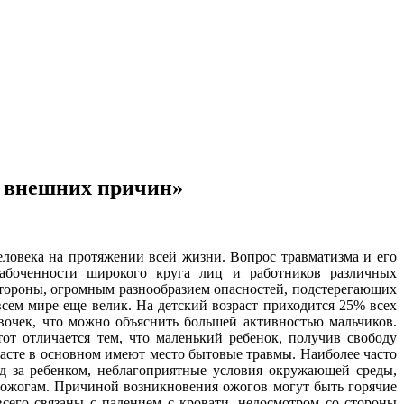
т внешних причин»
еловека на протяжении всей жизни. Вопрос травматизма и его
забоченности широкого круга лиц и работников различных
стороны, огромным разнообразием опасностей, подстерегающих
сем мире еще велик. На детский возраст приходится 25% всех
евочек, что можно объяснить большей активностью мальчиков.
от отличается тем, что маленький ребенок, получив свободу
асте в основном имеют место бытовые травмы. Наиболее часто
д за ребенком, неблагоприятные условия окружающей среды,
к ожогам. Причиной возникновения ожогов могут быть горячие
сего связаны с падением с кровати, недосмотром со стороны