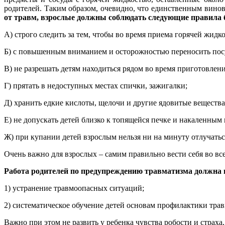
родителей. Таким образом, очевидно, что единственным вино
от травм, взрослые должны соблюдать следующие правила б
А) строго следить за тем, чтобы во время приема горячей жидк
Б) с повышенным вниманием и осторожностью переносить посуд
В) не разрешать детям находиться рядом во время приготовлени
Г) прятать в недоступных местах спички, зажигалки;
Д) хранить едкие кислоты, щелочи и другие ядовитые вещества
Е) не допускать детей близко к топящейся печке и накаленным 
Ж) при купании детей взрослым нельзя ни на минуту отлучатьс
Очень важно для взрослых – самим правильно вести себя во все
Работа родителей по предупреждению травматизма должна и
1) устранение травмоопасных ситуаций;
2) систематическое обучение детей основам профилактики трав
Важно при этом не развить у ребенка чувства робости и страха,